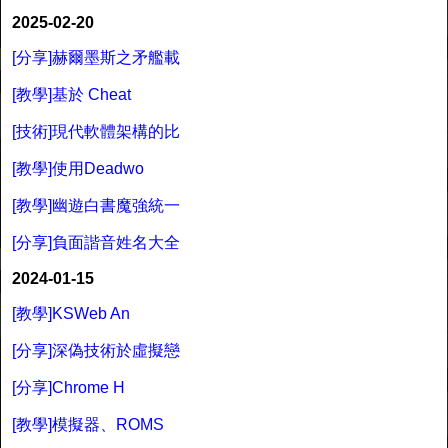
2025-02-20
[分享]赫爾墨斯之矛艦載
[教學]基於 Cheat
[技術]現代軟體架構的比
[教學]使用Deadwo
[教學]幽遊白書魔強統一
[分享]負面諧音姓名大全
2024-01-15
[教學]KSWeb An
[分享]深偽技術於虛擬戀
[分享]Chrome H
[教學]模擬器、ROMS