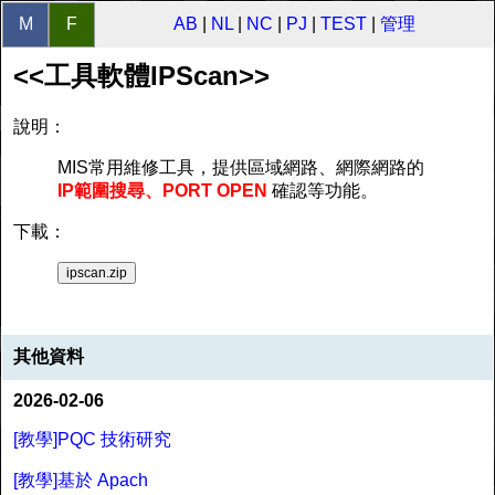
M
F
AB
|
NL
|
NC
|
PJ
|
TEST
|
管理
<<工具軟體IPScan>>
說明：
MIS常用維修工具，提供區域網路、網際網路的
IP範圍搜尋、PORT OPEN
確認等功能。
下載：
ipscan.zip
其他資料
2026-02-06
[教學]PQC 技術研究
[教學]基於 Apach