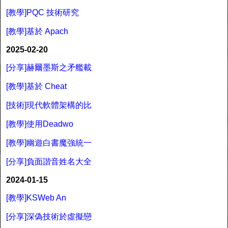
[教學]PQC 技術研究
[教學]基於 Apach
2025-02-20
[分享]赫爾墨斯之矛艦載
[教學]基於 Cheat
[技術]現代軟體架構的比
[教學]使用Deadwo
[教學]幽遊白書魔強統一
[分享]負面諧音姓名大全
2024-01-15
[教學]KSWeb An
[分享]深偽技術於虛擬戀