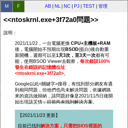
M
F
AB
|
NL
|
NC
|
PJ
|
TEST
|
管理
<<ntoskrnl.exe+3f72a0問題>>
說明：
2021/11/22，一台電腦更換
CPU+主機板+RAM
後，電腦開始不預期出現
BSOD
(藍白)後自動重
新開機，週期可以至
1天3次，至3天一次
都有可
能，使用BSOD Viewer去觀察，
每次錯誤100%
發生在錯誤的記憶體位址
<ntoskrnl.exe+3f72a0>
。
Google以此<關鍵字>搜尋，有找到部分網友有遇
到相同問題，但他們也尚未解決問題，依據網路
來的資訊做歸納，該問題好像是2021/11/5日後開
始出現該災情
，目前尚未找到解決方案
。
【2021/11/23 更新】
目前已找到
解決方案，只需把BIOS裡面的