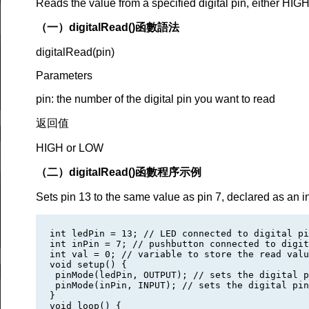
Reads the value from a specified digital pin, either HIG
（一）digitalRead()函數語法
digitalRead(pin)
Parameters
pin: the number of the digital pin you want to read
返回值
HIGH or LOW
（二）digitalRead()函數程序示例
Sets pin 13 to the same value as pin 7, declared as an i
int ledPin = 13; // LED connected to digital pi
int inPin = 7; // pushbutton connected to digit
int val = 0; // variable to store the read valu
void setup() {

 pinMode(ledPin, OUTPUT); // sets the digital p
 pinMode(inPin, INPUT); // sets the digital pin
}

void loop() {
