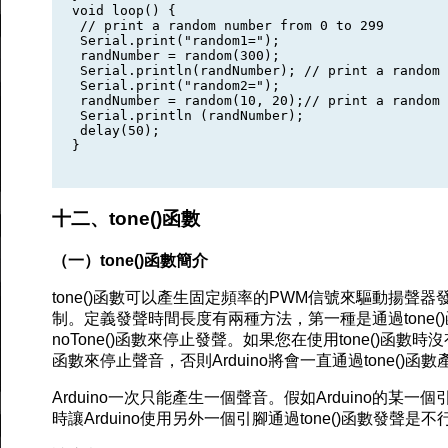
void loop() {

 // print a random number from 0 to 299

 Serial.print("random1=");

 randNumber = random(300);

 Serial.println(randNumber); // print a random 
 Serial.print("random2=");

 randNumber = random(10, 20);// print a random 
 Serial.println (randNumber);

 delay(50);

}

十二、tone()函數
（一）tone()函數簡介
tone()函數可以產生固定頻率的PWM信號來驅動揚聲
制。定義發聲時間長度有兩種方法，第一種是通過tone
noTone()函數來停止發聲。如果您在使用tone()函數時
函數來停止聲音，否則Arduino將會一直通過tone()函
Arduino一次只能產生一個聲音。假如Arduino的某一
時讓Arduino使用另外一個引腳通過tone()函數發聲是不