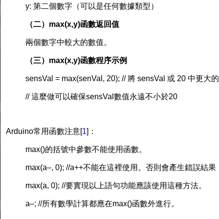
y: 第二個數字（可以是任何數據類型）
（二）max(x,y)函數返回值
兩個數字中較大的數值。
（三）max(x,y)函數程序示例
sensVal = max(senVal, 20); // 將 sensVal 或 20 
// 這麼做可以確保sensVal數值永遠不小於20
Arduino常用函數
注意[
1
]：
max()的括號中參數不能使用函數。
max(a–, 0); //a++不能在這裡使用。否則會產生錯誤結果
max(a, 0); //要實現以上語句功能應該使用這種方法。
a–; //所有數學計算都應在max()函數外進行。