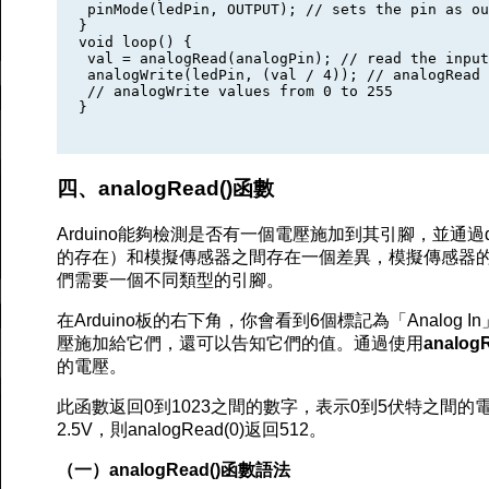
 pinMode(ledPin, OUTPUT); // sets the pin as ou
}

void loop() {

 val = analogRead(analogPin); // read the input
 analogWrite(ledPin, (val / 4)); // analogRead 
 // analogWrite values from 0 to 255

}

四、analogRead()函數
Arduino能夠檢測是否有一個電壓施加到其引腳，並通過dig
的存在）和模擬傳感器之間存在一個差異，模擬傳感器
們需要一個不同類型的引腳。
在Arduino板的右下角，你會看到6個標記為「Analo
壓施加給它們，還可以告知它們的值。通過使用
analogR
的電壓。
此函數返回0到1023之間的數字，表示0到5伏特之間
2.5V，則analogRead(0)返回512。
（一）analogRead()函數語法