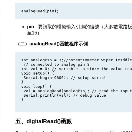
pin
- 要讀取的模擬輸入引腳的編號（大多數電路板上為0
至15）
（二）analogRead()函數程序示例
int analogPin = 3;//potentiometer wiper (middle
 // connected to analog pin 3 

int val = 0; // variable to store the value rea
void setup() {

 Serial.begin(9600); // setup serial

} 

void loop() {

 val = analogRead(analogPin); // read the input
 Serial.println(val); // debug value

}

五、
digitalRead()函數