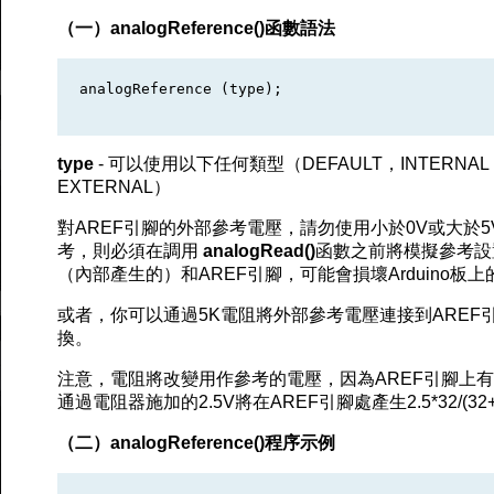
（一）analogReference()函數語法
analogReference (type);

type
- 可以使用以下任何類型（DEFAULT，INTERNAL，I
EXTERNAL）
對AREF引腳的外部參考電壓，請勿使用小於0V或大於5
考，則必須在調用
analogRead()
函數之前將模擬參考設
（內部產生的）和AREF引腳，可能會損壞Arduino板
或者，你可以通過5K電阻將外部參考電壓連接到ARE
換。
注意，電阻將改變用作參考的電壓，因為AREF引腳上有
通過電阻器施加的2.5V將在AREF引腳處產生2.5*32/(32+
（二）analogReference()程序示例