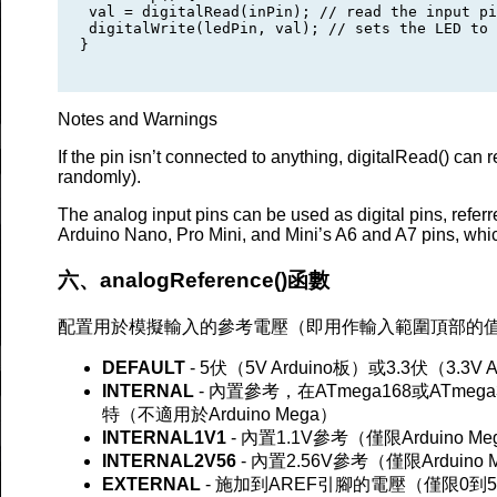
 val = digitalRead(inPin); // read the input pi
 digitalWrite(ledPin, val); // sets the LED to 
}

Notes and Warnings
If the pin isn’t connected to anything, digitalRead() ca
randomly).
The analog input pins can be used as digital pins, referr
Arduino Nano, Pro Mini, and Mini’s A6 and A7 pins, whi
六、analogReference()函數
配置用於模擬輸入的參考電壓（即用作輸入範圍頂部的
DEFAULT
- 5伏（5V Arduino板）或3.3伏（3.
INTERNAL
- 內置參考，在ATmega168或ATmeg
特（不適用於Arduino Mega）
INTERNAL1V1
- 內置1.1V參考（僅限Arduino Me
INTERNAL2V56
- 內置2.56V參考（僅限Arduino 
EXTERNAL
- 施加到AREF引腳的電壓（僅限0到