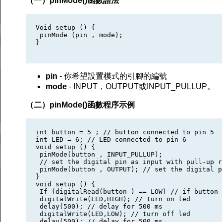
（一）pinMode()函數語法
Void setup () {

 pinMode (pin , mode);

}

pin
- 你希望設置模式的引腳的編號
mode
- INPUT，OUTPUT或INPUT_PULLUP。
（二）pinMode()函數程序示例
int button = 5 ; // button connected to pin 5

int LED = 6; // LED connected to pin 6

void setup () {

 pinMode(button , INPUT_PULLUP); 

 // set the digital pin as input with pull-up r
 pinMode(button , OUTPUT); // set the digital p
}

void setup () {

 If (digitalRead(button ) == LOW) // if button 
 digitalWrite(LED,HIGH); // turn on led

 delay(500); // delay for 500 ms

 digitalWrite(LED,LOW); // turn off led

 delay(500); // delay for 500 ms
