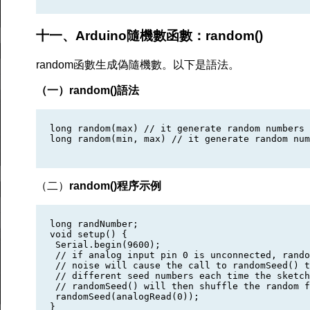
十一、Arduino隨機數函數：
random()
random函數生成偽隨機數。以下是語法。
（一）random()語法
long random(max) // it generate random numbers 
long random(min, max) // it generate random num
（二）
random()程序示例
long randNumber;

void setup() {

 Serial.begin(9600);

 // if analog input pin 0 is unconnected, rando
 // noise will cause the call to randomSeed() t
 // different seed numbers each time the sketch
 // randomSeed() will then shuffle the random f
 randomSeed(analogRead(0));

}
