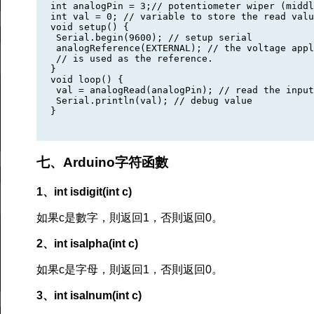
int analogPin = 3;// potentiometer wiper (middl
int val = 0; // variable to store the read valu
void setup() {

 Serial.begin(9600); // setup serial

 analogReference(EXTERNAL); // the voltage appl
 // is used as the reference.

}

void loop() {

 val = analogRead(analogPin); // read the input
 Serial.println(val); // debug value

}

七、Arduino字符函數
1、int isdigit(int c)
如果c是數字，則返回1，否則返回0。
2、int isalpha(int c)
如果c是字母，則返回1，否則返回0。
3、int isalnum(int c)