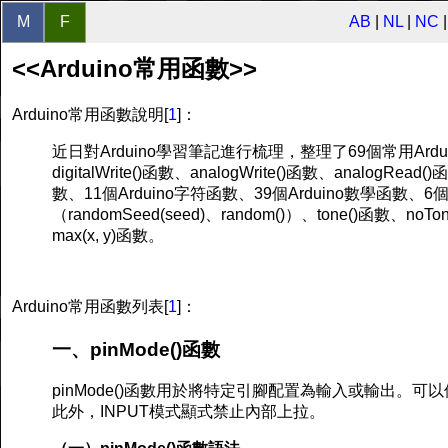
M
F
AB
|
NL
|
NC
<<Arduino常用函數>>
Arduino常用函數說明[
1
]：
近日對Arduino學習筆記進行梳理，整理了69個常用Ardu
digitalWrite()函數、analogWrite()函數、analogRead()
數、11個Arduino字符函數、39個Arduino數學函數、6個
（randomSeed(seed)、random()）、tone()函數、noTo
max(x, y)函數。
Arduino常用函數
列表[
1
]：
一、pinMode()函數
pinMode()函數用於將特定引腳配置為輸入或輸出。可以
此外，INPUT模式顯式禁止內部上拉。