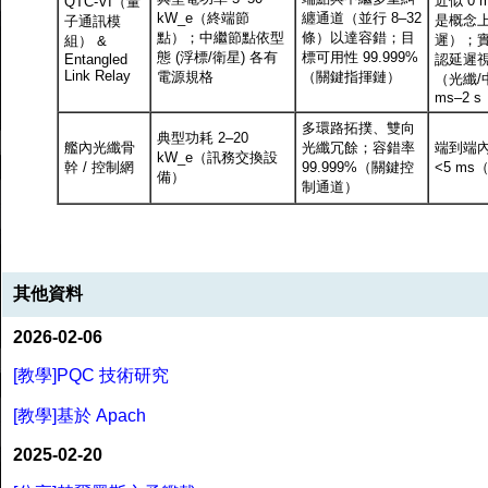
近似 0
QTC-VI（量
kW_e（終端節
纏通道（並行 8–32
是概念
子通訊模
點）；中繼節點依型
條）以達容錯；目
遲）；實
組） &
態 (浮標/衛星) 各有
標可用性 99.999%
Entangled
認延遲
Link Relay
電源規格
（關鍵指揮鏈）
（光纖/
ms–2 s
多環路拓撲、雙向
典型功耗 2–20
艦內光纖骨
光纖冗餘；容錯率
端到端
kW_e（訊務交換設
幹 / 控制網
99.999%（關鍵控
<5 m
備）
制通道）
其他資料
2026-02-06
[教學]PQC 技術研究
[教學]基於 Apach
2025-02-20