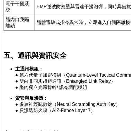
電子干擾系
EMP逆波防禦壁與雷達干擾泡彈，同時具備抗
統
艦內自我隔
艦體遭駭或指令異常時，立即進入自我隔離模
離鎖
五、通訊與資訊安全
主通訊模組：
● 第六代量子加密模組（Quantum-Level Tactical Commun
● 雙向非同步超距通訊（Entangled Link Relay）
● 艦內獨立光纖骨幹/ 訊令調配模組
資安與反滲透：
● 多層神經亂數鍵（Neural Scrambling Auth Key）
● 反滲透防火牆（AIZ-Fence Layer 7）