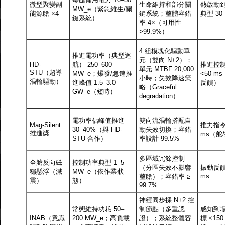
微型聚變副
生命維持和部分關
熱啟動
MW_e（緊急維生/關
能源艙 ×4
鍵系統；整體容錯
典型 30–
鍵系統）
率 4×（可用性
>99.9%）
4 組模塊化驅動單
推進電功率（典型巡
元（雙向 N+2）；
HD-
航） 250–600
推進控
單元 MTBF 20,000
STU（超導
MW_e；爆發/急速推
<50 m
小時；失效降速策
渦輪驅動）
進峰值 1.5–3.0
反饋）
略（Graceful
GW_e（短時）
degradation）
電功率佔峰值推進
雙向流渦輪搭配自
Mag-Silent
推力指令
30–40%（與 HD-
動失效切換；容錯
推進槳
ms（舵
STU 合作）
率設計 99.5%
多區域冗餘控制
全艙反向磁
控制功率典型 1–5
（分區失效不影響
振動反饋
穩懸浮（減
MW_e（依作業狀
ms
整艙）；容錯率 ≥
震）
態）
99.7%
神經同步採 N+2 控
常態維持功耗 50–
制節點（多重認
感知到
INAB（意識
200 MW_e；高負載
證）；系統整體容
標 <15