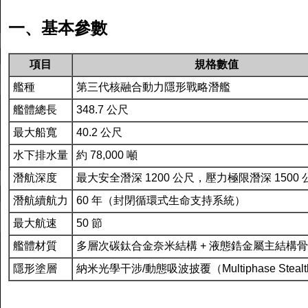
一、基本參數
項目
規格數值
艦種
第三代核融合動力隱形戰略潛艦
艦體總長
348.7 公尺
最大船寬
40.2 公尺
水下排水量
約 78,000 噸
潛航深度
最大安全潛深 1200 公尺，壓力極限潛深 1500 
潛航續航力
60 年（封閉循環式生命支持系統）
最大航速
50 節
艦體材質
多層次碳鈦合金奈米結構 + 液態鋯金屬主結構
隱形塗層
納米光學干涉/動態吸波披覆（Multiphase Stealth 