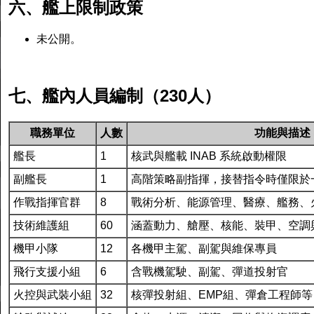
六、艦上限制政策
未公開。
七、艦內人員編制（230人）
職務單位
人數
功能與描述
艦長
1
核武與艦載 INAB 系統啟動權限
副艦長
1
高階策略副指揮，接替指令時僅限於
作戰指揮官群
8
戰術分析、能源管理、醫療、艦務、
技術維護組
60
涵蓋動力、艙壓、核能、裝甲、空調
機甲小隊
12
各機甲主駕、副駕與維保專員
飛行支援小組
6
含戰機駕駛、副駕、彈道投射官
火控與武裝小組
32
核彈投射組、EMP組、彈倉工程師等