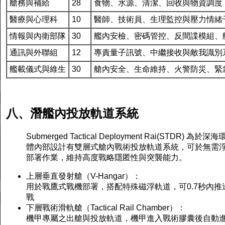
艙務與補給
28
食物、水源、清潔、回收與物資調度
醫療與心理科
10
醫師、技術員、生理監控與壓力情緒
情報與內衛部隊
30
艦內安檢、密碼管控、反間諜模組、
通訊與外聯組
12
專責量子訊號、中繼接收與敵我識別
艦載儀式與維生
30
艙內安全、生命維持、火警防災、緊
八、潛艦內投放軌道系統
Submerged Tactical Deployment Rai(STD
體內部設計有雙層式艙內戰術投放軌道系統，可於無需
部署作業，維持高度戰略隱匿性與突襲能力。
上層垂直發射艙（V-Hangar）：
用於戰鷹式戰機部署，搭配特殊磁浮軌道，可0.7秒內
戰
下層戰術滑軌艙（Tactical Rail Chamber）：
機甲專屬之出艙與投放軌道，機甲進入戰術膠囊後自動