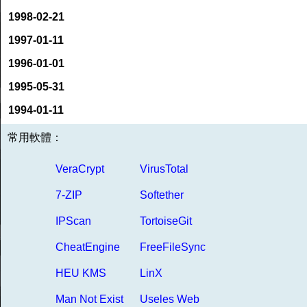
1998-02-21
1997-01-11
1996-01-01
1995-05-31
1994-01-11
常用軟體：
VeraCrypt
VirusTotal
7-ZIP
Softether
IPScan
TortoiseGit
CheatEngine
FreeFileSync
HEU KMS
LinX
Man Not Exist
Useles Web