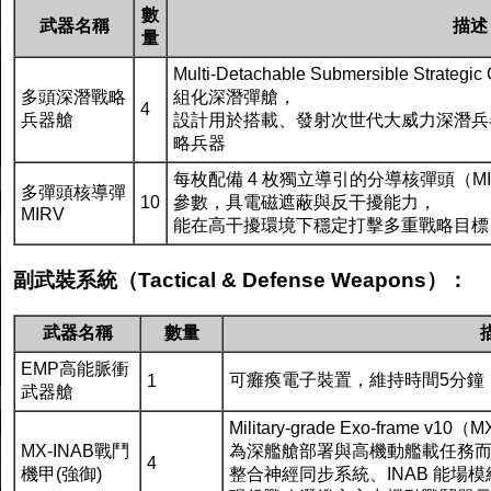
數
武器名稱
描述
量
Multi-Detachable Submersible Strateg
多頭深潛戰略
組化深潛彈艙，
4
兵器艙
設計用於搭載、發射次世代大威力深潛兵器
略兵器
每枚配備 4 枚獨立導引的分導核彈頭（
多彈頭核導彈
10
參數，具電磁遮蔽與反干擾能力，
MIRV
能在高干擾環境下穩定打擊多重戰略目標
副武裝系統（Tactical & Defense Weapons）：
武器名稱
數量
EMP高能脈衝
可癱瘓電子裝置，維持時間5分鐘
1
武器艙
Military-grade Exo-fra
MX-INAB戰鬥
為深艦艙部署與高機動艦載任務
4
機甲(強御)
整合神經同步系統、INAB 能場