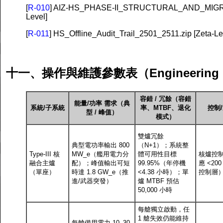
[
R-010
] AIZ-HS_PHASE-II_STRUCTURAL_AND_MIGR
Level]
[
R-011
] HS_Offline_Audit_Trail_2501_2511.zip [Zeta-Le
十一、操作與維護參數表（Engineering Pa
容錯 / 冗餘（容錯
能量/功率 需求（典
系統/子系統
率、MTBF、退化
控制
型 / 峰值）
模式）
雙爐冗餘
典型電功率輸出 800
（N+1）；系統整
Type-III 核
MW_e（艦用電力分
體可用性目標
核爐控
融合主爐
配）；峰值輸出可短
99.95%（年停機
應 <20
（單座）
時達 1.8 GW_e（推
<4.38 小時）；單
控制層
進/武器突發）
爐 MTBF 預估
50,000 小時
每艙獨立啟動，任
1 艙失效仍能維持
每艙備用電力 10–30