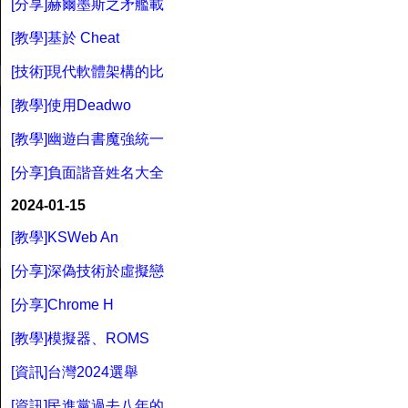
[分享]赫爾墨斯之矛艦載
[教學]基於 Cheat
[技術]現代軟體架構的比
[教學]使用Deadwo
[教學]幽遊白書魔強統一
[分享]負面諧音姓名大全
2024-01-15
[教學]KSWeb An
[分享]深偽技術於虛擬戀
[分享]Chrome H
[教學]模擬器、ROMS
[資訊]台灣2024選舉
[資訊]民進黨過去八年的