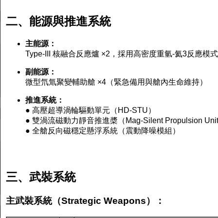
二、能源與推進系統
主能源：
Type-III 核融合反應爐 ×2，採用高密度重氫-氦3反應模式
副能源：
微型氘氚聚變輔助艙 ×4（緊急備用與艙內生命維持）
推進系統：
● 高壓超導渦輪驅動單元（HD-STU）
● 雙渦流磁動力靜音推進槳（Mag-Silent Propulsion Uni
● 全艙反向磁穩定懸浮系統（震動降噪模組）
三、武裝系統
主武裝系統（Strategic Weapons）：