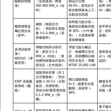
驅動防禦能
（全面護盾）峰值
錯設計目標
端）；
場）
500–900 MW_e（短
99.9%；若同步失
頻率 500
時）
敗自動降級為人工-
Hz（腦
自動混合防護
材料級冗餘分區；
被動（無固定功
艦體液態金
微裂痕自癒級容錯
裝甲再
耗）；局部再生需能
屬記憶合金
率 95%（小/中傷
定：秒
量 0.5–5 MW_e（受
（裝甲）
害）；大規模衝擊
損傷）
損修復時）
需進艙修復
彈艙控制與冷卻功
彈倉冗餘分離設
多彈頭核導
耗：典型 0.1–1
計；每艙獨立安全
發射指
彈 /
MW_e（待命）；發
鎖，容錯機制以物
≤2 s（
MDSSC（彈
射瞬時能量由武器內
理安全為主；彈艙
認證）
艙管理）
部決定（文件保密）
MTBF 25,000 小時
儲能系統容量（供 1
次完整脈衝）：預估
獨立儲能模組
EMP 高能脈
儲能 1–50 GJ（分類
觸發至
N+2；能量安全遮
衝系統（艦
級別，具體保密）；
（系外感
斷閥；容錯率 >
級）
系統冷卻/重置需耗能
秒級（
99%
0.1–1 MW_e（待
機）
量子鍵
典型電功率 5–50
端點與中繼多重糾