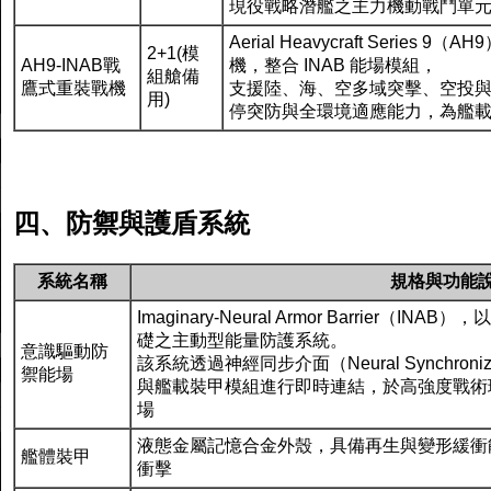
現役戰略潛艦之主力機動戰鬥單
Aerial Heavycraft Seri
2+1(模
AH9-INAB戰
機，整合 INAB 能場模組，
組艙備
鷹式重裝戰機
支援陸、海、空多域突擊、空投
用)
停突防與全環境適應能力，為艦
四、防禦與護盾系統
系統名稱
規格與功能
Imaginary-Neural Armor Barrier
礎之主動型能量防護系統。
意識驅動防
該系統透過神經同步介面（Neural Synchronizatio
禦能場
與艦載裝甲模組進行即時連結，於高強度戰術
場
液態金屬記憶合金外殼，具備再生與變形緩衝
艦體裝甲
衝擊