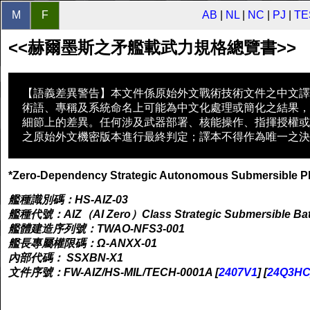
M
F
AB
|
NL
|
NC
|
PJ
|
TE
<<赫爾墨斯之矛艦載武力規格總覽書>>
【語義差異警告】本文件係原始外文戰術技術文件之中文譯
術語、專稱及系統命名上可能為中文化處理或簡化之結果，
細節上的差異。任何涉及武器部署、核能操作、指揮授權或
之原始外文機密版本進行最終判定；譯本不得作為唯一之決
*Zero-Dependency Strategic Autonomous Submersible Pl
艦種識別碼：HS-AIZ-03
艦種代號：AIZ（AI Zero）Class Strategic Submersible Batt
艦體建造序列號：TWAO-NFS3-001
艦長專屬權限碼：Ω-ANXX-01
內部代碼： SSXBN-X1
文件序號：FW-AIZ/HS-MIL/TECH-0001A [
2407V1
] [
24Q3H