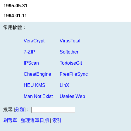
1995-05-31
1994-01-11
常用軟體：
VeraCrypt
VirusTotal
7-ZIP
Softether
IPScan
TortoiseGit
CheatEngine
FreeFileSync
HEU KMS
LinX
Man Not Exist
Useles Web
搜尋 [
分類
]：
刷選單
|
整理選單日期
|
索引