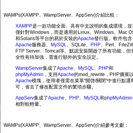
WAMPs(XAMPP、WampServer、AppServ)介紹比較：
XAMPP
是一款功能全面、具有中文說明的集成環境，並
僅針對Windows，而是適用於Linux、Windows、Mac O
和Solaris等平台的易於安裝的
Apache
發行版。軟件包含
Apache
服務器、
MySQL
、SQLite、
PHP
、Perl、FileZil
FTP Server、Tomcat等。默認安裝開啟了所有功能，但
全性有待加強，需進行額外的安全設定。
WampServer
集成了
Apache
、
MySQL
、
PHP
和
phpMyAdmin
，支持
Apache
的mod_rewrite，PHP擴展
Apache
模塊，使用者僅需在菜單“開啓/關閉”中進行點選
可，省去了修改配置文件的繁瑣步驟。
AppServ
集成了
Apache
、
PHP
、
MySQL
和
phpMyAdmin
相對較輕量。
WAMPs(XAMPP、WampServer、AppServ)介紹參考文獻：