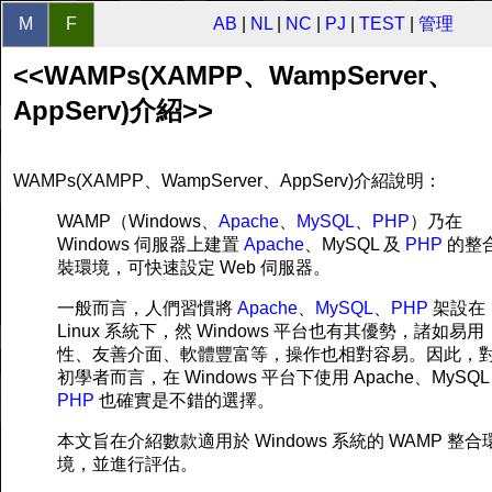
M
F
AB
|
NL
|
NC
|
PJ
|
TEST
|
管理
<<WAMPs(XAMPP、WampServer、
AppServ)介紹>>
WAMPs(XAMPP、WampServer、AppServ)介紹說明：
WAMP（Windows、
Apache
、
MySQL
、
PHP
）乃在
Windows 伺服器上建置
Apache
、MySQL 及
PHP
的整
裝環境，可快速設定 Web 伺服器。
一般而言，人們習慣將
Apache
、
MySQL
、
PHP
架設在
Linux 系統下，然 Windows 平台也有其優勢，諸如易用
性、友善介面、軟體豐富等，操作也相對容易。因此，
初學者而言，在 Windows 平台下使用 Apache、MySQ
PHP
也確實是不錯的選擇。
本文旨在介紹數款適用於 Windows 系統的 WAMP 整合
境，並進行評估。