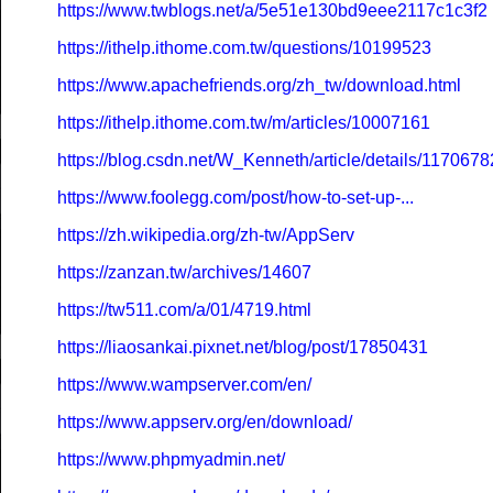
https://www.twblogs.net/a/5e51e130bd9eee2117c1c3f2
https://ithelp.ithome.com.tw/questions/10199523
https://www.apachefriends.org/zh_tw/download.html
https://ithelp.ithome.com.tw/m/articles/10007161
https://blog.csdn.net/W_Kenneth/article/details/117067
https://www.foolegg.com/post/how-to-set-up-...
https://zh.wikipedia.org/zh-tw/AppServ
https://zanzan.tw/archives/14607
https://tw511.com/a/01/4719.html
https://liaosankai.pixnet.net/blog/post/17850431
https://www.wampserver.com/en/
https://www.appserv.org/en/download/
https://www.phpmyadmin.net/