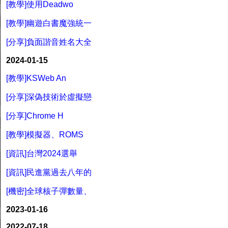
[教學]使用Deadwo
[教學]幽遊白書魔強統一
[分享]負面諧音姓名大全
2024-01-15
[教學]KSWeb An
[分享]深偽技術於虛擬戀
[分享]Chrome H
[教學]模擬器、ROMS
[資訊]台灣2024選舉
[資訊]民進黨過去八年的
[機密]全球核子彈數量、
2023-01-16
2022-07-18