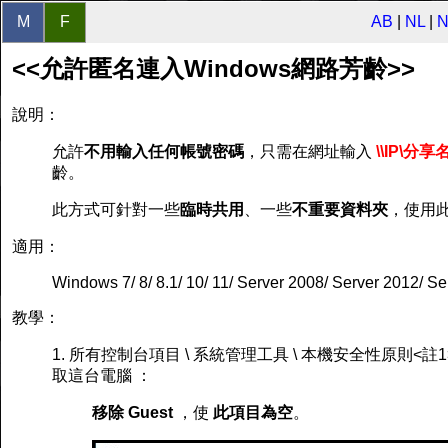
M
F
AB
|
NL
|
<<允許匿名連入Windows網路芳齡>>
說明：
允許
不用輸入任何帳號密碼
，只需在網址輸入
\\IP\分享
齡。
此方式可針對一些
臨時共用
、一些
不重要資料夾
，使用
適用：
Windows 7/ 8/ 8.1/ 10/ 11/ Server 2008/ Server 2012/ S
教學：
1. 所有控制台項目 \ 系統管理工具 \ 本機安全性原則<註1>
取這台電腦 ：
移除 Guest
，使
此項目為空
。