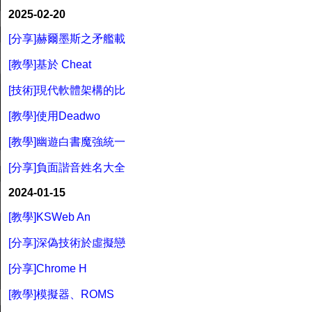
2025-02-20
[分享]赫爾墨斯之矛艦載
[教學]基於 Cheat
[技術]現代軟體架構的比
[教學]使用Deadwo
[教學]幽遊白書魔強統一
[分享]負面諧音姓名大全
2024-01-15
[教學]KSWeb An
[分享]深偽技術於虛擬戀
[分享]Chrome H
[教學]模擬器、ROMS