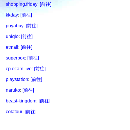
shopping.friday
:
[前往]
kkday
:
[前往]
poyabuy
:
[前往]
uniqlo
:
[前往]
etmall
:
[前往]
superbox
:
[前往]
cp.ocam.live
:
[前往]
playstation
:
[前往]
naruko
:
[前往]
beast-kingdom
:
[前往]
colatour
:
[前往]