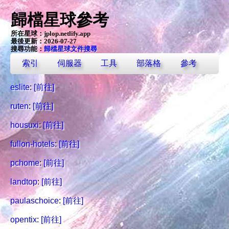
歸檔星球參考
所在星球：
jplop.netlify.app
最後更新：2026-07-27
搜尋功能：
歸檔星球文件搜尋
索引
伺服器
工具
部落格
參考
eslite
:
[前往]
ruten
:
[前往]
housuxi
:
[前往]
fullon-hotels
:
[前往]
pchome
:
[前往]
landtop
:
[前往]
paulaschoice
:
[前往]
opentix
:
[前往]