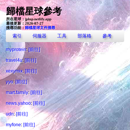
歸檔星球參考
所在星球：
jplop.netlify.app
最後更新：2026-07-27
搜尋功能：
歸檔星球文件搜尋
索引
伺服器
工具
部落格
參考
myprotein
:
[前往]
travel4u
:
[前往]
xexymix
:
[前往]
yyo
:
[前往]
mart.family
:
[前往]
news.yahoo
:
[前往]
udn
:
[前往]
myfone
:
[前往]