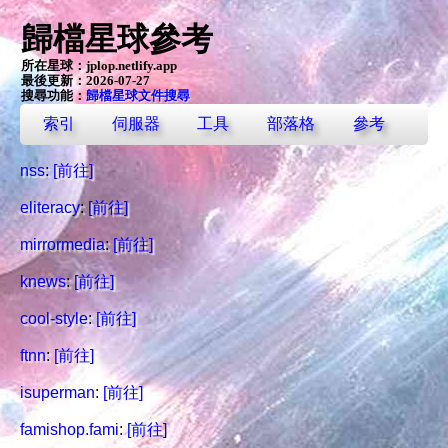
歸檔星球參考
所在星球：
jplop.netlify.app
最後更新：2026-07-27
搜尋功能：
歸檔星球文件搜尋
索引
伺服器
工具
部落格
參考
nss
:
[前往]
eliteracy
:
[前往]
mirrormedia
:
[前往]
knews
:
[前往]
cool-style
:
[前往]
ftnn
:
[前往]
isuperman
:
[前往]
famishop.fami
:
[前往]